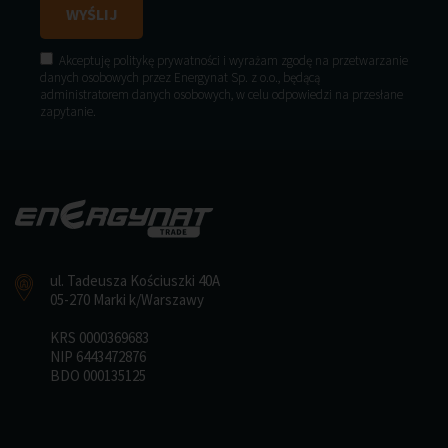
Akceptuję politykę prywatności i wyrażam zgodę na przetwarzanie
danych osobowych przez Energynat Sp. z o.o., będącą
administratorem danych osobowych, w celu odpowiedzi na przesłane
zapytanie.
ul. Tadeusza Kościuszki 40A
05-270 Marki k/Warszawy
KRS 0000369683
NIP 6443472876
BDO 000135125