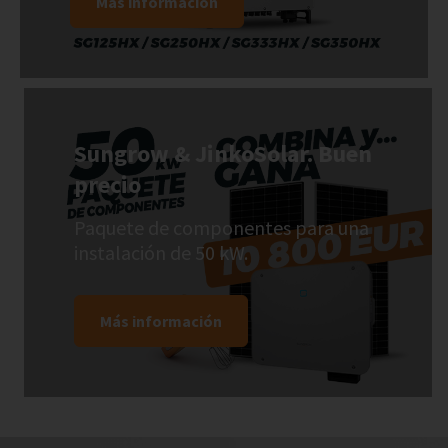
Más información
Sungrow & JinkoSolar. Buen
precio
Paquete de componentes para una
instalación de 50 kW.
Más información