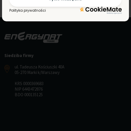
Polityka prywatności
Siedziba firmy
ul. Tadeusza Kościuszki 40A
05-270 Marki k/Warszawy
KRS 0000369683
NIP 6443472876
BDO 000135125