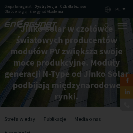
Grupa Energynat
Dystrybucja
OZE dla biznesu
PL
Obrót energią
Energynat Akademia
Jinko Solar w czołówce
światowych producentów
modułów PV zwiększa swoje
moce produkcyjne. Moduły
generacji N-Type od Jinko Solar
podbijają międzynarodowe
rynki.
Strefa wiedzy
Publikacje
Media o nas
Aktualności