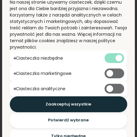
Na naszej stronie używamy ciasteczek, dzięki czemu
modułów PV zwiększa swoje
jest ona dla Ciebie bardziej przyjazna i niezawodna.
moce produkcyjne. Moduły
Korzystamy także z narzędzi analitycznych w celach
statystycznych i marketingowych, aby dopasować
generacji N-Type od Jinko
treść reklam do Twoich potrzeb i zainteresowań. Twoja
prywatność jest dla nas ważna. Więcej informacji na
Solar podbijają
temat plików cookies znajdziesz w naszej polityce
międzynarodowe rynki.
prywatności.
Ciasteczka niezbędne
Jinko Solar – globalny producent modułów TIER1, w
tym modułów N-Type, w pierwszej połowie 2022
Ciasteczka marketingowe
roku dostarczył aż 18,21 GW paneli słonecznych,
potwierdzając swoją pozycję w gronie czołowych
światowych producentów paneli fotowoltaicznych.
Ciasteczka analityczne
Duża w tym zasługa modeli nowej generacji – N-
Type, które dzięki lepszym parterom i
wytrzymałości, wypierają moduły PERC.
Zaakceptuj wszystkie
Potwierdź wybrane
CZYTAJ WIĘCEJ
Tylko niezbędne