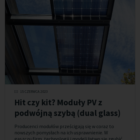
15 CZERWCA 2023
Hit czy kit? Moduły PV z
podwójną szybą (dual glass)
Producenci modułów prześcigają się w coraz to
nowszych pomysłach na ich usprawnienie. W
gąszczu firm, technologii i modeli łatwo się zgubić,