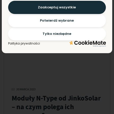
Zaakceptuj wszystkie
Potwierdź wybrane
Tylko niezbędne
Polityka prywatności
30 MARCA 2023
Moduły N-Type od JinkoSolar
– na czym polega ich