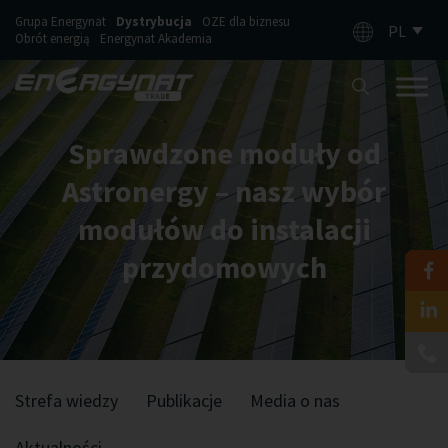
Grupa Energynat
Dystrybucja
OZE dla biznesu
PL
Obrót energią
Energynat Akademia
Sprawdzone moduły od
Astronergy – nasz wybór
modułów do instalacji
przydomowych
Strefa wiedzy
Publikacje
Media o nas
Aktualności