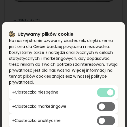
30 MARCA 2023
Energynat z dużym
Używamy plików cookie
kontraktem na dystrybucję
Na naszej stronie używamy ciasteczek, dzięki czemu
jest ona dla Ciebie bardziej przyjazna i niezawodna.
paneli JinkoSolar
Korzystamy także z narzędzi analitycznych w celach
statystycznych i marketingowych, aby dopasować
Źródło: elektro.info.pl
treść reklam do Twoich potrzeb i zainteresowań. Twoja
prywatność jest dla nas ważna. Więcej informacji na
Spółka Energynat – jeden z czołowych polskich
temat plików cookies znajdziesz w naszej polityce
importerów i dystrybutorów komponentów
prywatności.
fotowoltaicznych – podpisała z marką JinkoSolar
umowę dystrybucyjną na dostarczenie w roku 2023
Ciasteczka niezbędne
na rynek europejski paneli fotowoltaicznych o mocy
220 MW.
Ciasteczka marketingowe
Ciasteczka analityczne
CZYTAJ WIĘCEJ