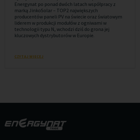
Energynat po ponad dwóch latach współpracy z
marką JinkoSolar – TOP2 największych
producentów paneli PV na świecie oraz światowym
liderem w produkcji modułów z ogniwami w
technologii typu N, wchodzi dziś do grona jej
kluczowych dystrybutorów w Europie.
CZYTAJ WIĘCEJ
⟵ Poprzednia
1
2
3
Następna ⟶