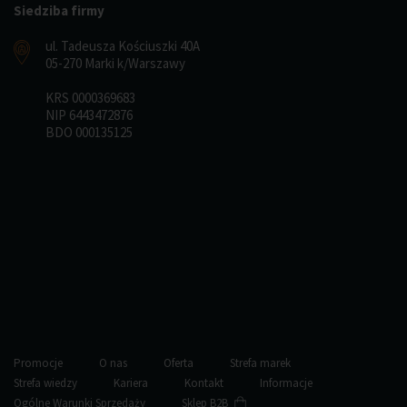
Siedziba firmy
ul. Tadeusza Kościuszki 40A
05-270 Marki k/Warszawy
KRS 0000369683
NIP 6443472876
BDO 000135125
Promocje
O nas
Oferta
Strefa marek
Strefa wiedzy
Kariera
Kontakt
Informacje
Ogólne Warunki Sprzedaży
Sklep B2B