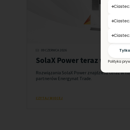
Ciastec
Ciastec
Ciastec
Tylk
09 CZERWCA 2026
SolaX Power teraz w najle
Polityka pry
Rozwiązania SolaX Power znajdziesz teraz w na
partnerów Energynat Trade.
CZYTAJ WIĘCEJ