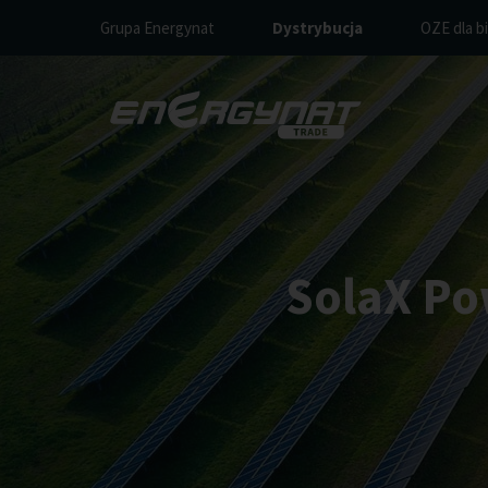
Grupa Energynat
Dystrybucja
OZE dla b
SolaX Po