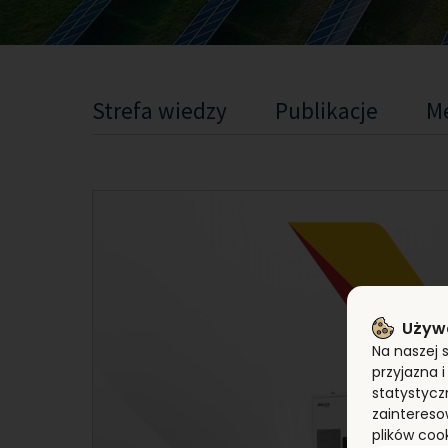
Strefa wiedzy
Publikacje
Me
Używ
Na naszej 
przyjazna 
statystycz
zaintereso
plików coo