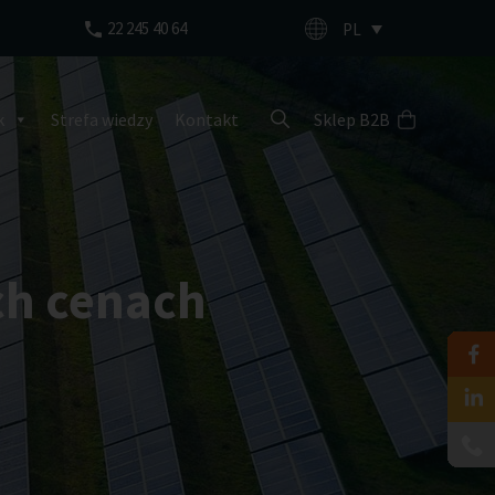
22 245 40 64
PL
k
Strefa wiedzy
Kontakt
Sklep B2B
ch cenach