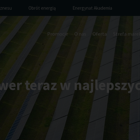
iznesu
Obrót energią
Energynat Akademia
Promocje
O nas
Oferta
Strefa mare
wer teraz w najlepszy