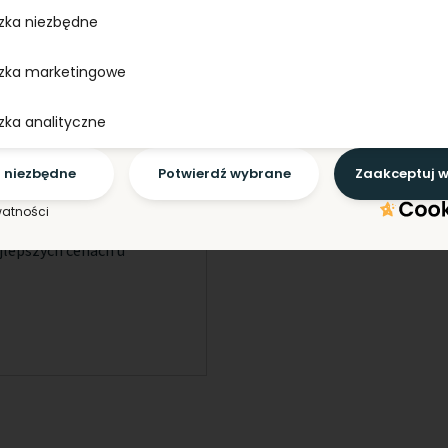
zka niezbędne
zka marketingowe
zka analityczne
o niezbędne
Potwierdź wybrane
Zaakceptuj w
pszych cenach
watności
jlepszych cenach u