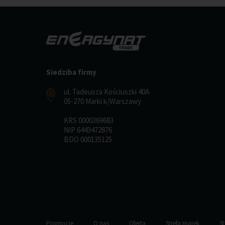
Siedziba firmy
ul. Tadeusza Kościuszki 40A
05-270 Marki k/Warszawy
KRS 0000369683
NIP 6443472876
BDO 000135125
Promocje
O nas
Oferta
Strefa marek
St