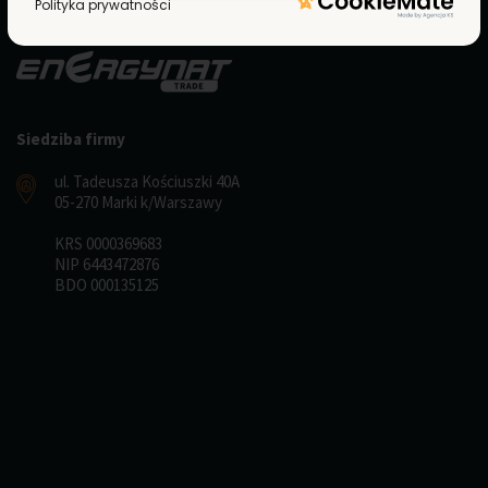
Polityka prywatności
Siedziba firmy
ul. Tadeusza Kościuszki 40A
05-270 Marki k/Warszawy
KRS 0000369683
NIP 6443472876
BDO 000135125