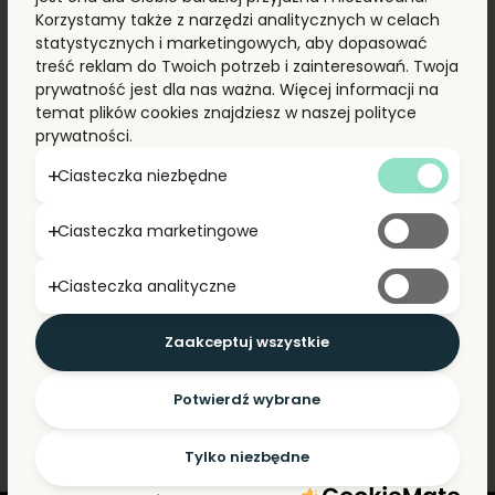
kolejny sukces SOFAR
Korzystamy także z narzędzi analitycznych w celach
statystycznych i marketingowych, aby dopasować
i Energynat Trade
treść reklam do Twoich potrzeb i zainteresowań. Twoja
prywatność jest dla nas ważna. Więcej informacji na
Źródło: Rynek Instalacyjny
temat plików cookies znajdziesz w naszej polityce
prywatności.
W ubiegłym tygodniu zakończyła się jesienna edycja
Ciasteczka niezbędne
SOFAR Roadshow – kultowego cyklu spotkań
szkoleniowo-networkingowych organizowanych
przez markę SOFAR wraz z oficjalnym
Ciasteczka marketingowe
dystrybutorem urządzeń SOFAR, firmą Energynat
Trade. Wydarzenie po raz kolejny zakończyło się
Ciasteczka analityczne
sukcesem – swoją wiedzę pogłębiło kilkuset
instalatorów z różnych miast Polski.
Zaakceptuj wszystkie
CZYTAJ WIĘCEJ
Potwierdź wybrane
Tylko niezbędne