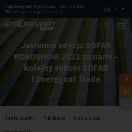
Grupa Energynat
Dystrybucja
OZE dla biznesu
PL
Obrót energią
Energynat Akademia
Jesienna edycja SOFAR
ROADSHOW 2023 za nami –
kolejny sukces SOFAR
i Energynat Trade
Strefa wiedzy
Publikacje
Media o nas
Aktualności